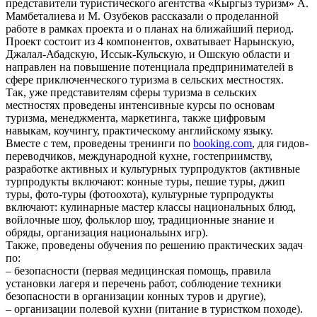
представители туристического агентства «Кыргыз туризм» А.
Мамбеталиева и М. Озубеков рассказали о проделанной
работе в рамках проекта и о планах на ближайший период.
Проект состоит из 4 компонентов, охватывает Нарынскую,
Джалал-Абадскую, Иссык-Кульскую, и Ошскую области и
направлен на повышение потенциала предпринимателей в
сфере приключенческого туризма в сельских местностях.
Так, уже представителям сферы туризма в сельских
местностях проведены интенсивные курсы по основам
туризма, менеджмента, маркетинга, также цифровым
навыкам, коучингу, практическому английскому языку.
Вместе с тем, проведены тренинги по
booking.com
, для гидов-
переводчиков, международной кухне, гостеприимству,
разработке активных и культурных турпродуктов (активные
турпродукты включают: конные туры, пешие туры, джип
туры, фото-туры (фотоохота), культурные турпродукты
включают: кулинарные мастер классы национальных блюд,
войлочные шоу, фольклор шоу, традиционные знание и
обряды, организация национальынх игр).
Также, проведены обучения по решению практических задач
по:
– безопасности (первая медицинская помощь, правила
установки лагеря и перечень работ, соблюдение техники
безопасности в организации конных туров и другие),
– организации полевой кухни (питание в туристком походе).