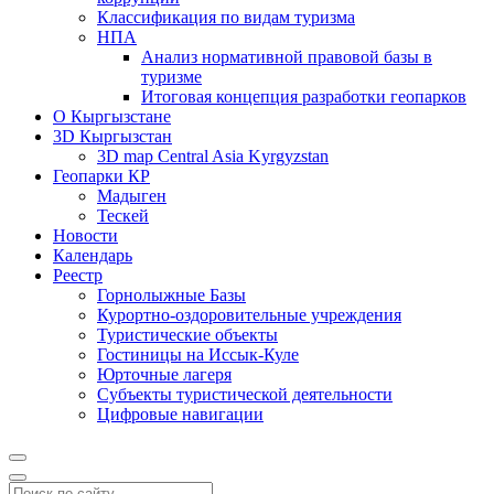
Классификация по видам туризма
НПА
Анализ нормативной правовой базы в
туризме
Итоговая концепция разработки геопарков
О Кыргызстане
3D Кыргызстан
3D map Central Asia Kyrgyzstan
Геопарки КР
Мадыген
Тескей
Новости
Календарь
Реестр
Горнолыжные Базы
Курортно-оздоровительные учреждения
Туристические объекты
Гостиницы на Иссык-Куле
Юрточные лагеря
Cубъекты туристической деятельности
Цифровые навигации