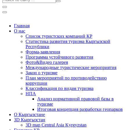
Главная
О нас
Список туристских компаний КР
Статистика развития туризма Кыргызской
Республики
Форма-заявления
Программа устойчивого развития
Фото&Видео галерея
Международные туристические мероприятия
Закон о туризме
План мероприятий по противодействию
коррупции
Классификация по видам туризма
НПА
Анализ нормативной правовой базы в
туризме
Итоговая концепция разработки геопарков
О Кыргызстане
3D Кыргызстан
3D map Central Asia Kyrgyzstan