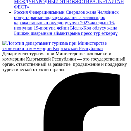
МЕЖДУНАРОДНЫЙ ЭТНОФЕСТИВАЛЬ «ТАЙГАН
ФЕСТ»
Россия Федерациясынын Свердлов жана Челябинск
облустарынын алдыңкы жалпыга маалымдоо
каражаттарынын өкүлдөрү үчүн 2023-жылдын 16-
июнунан 19-июнуна чейин Ысык-Көл облусу жана
Бишкек шаарынын аймактарына пресс-тур өткөрдү
Департамент туризма при Министерстве экономики и
коммерции Кыргызской Республики — это государственный
орган, ответственный за развитие, продвижение и поддержку
туристической отрасли страны.