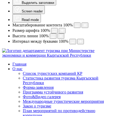
Выделить заголовки
Screen reader
Read mode
Масштабирование контента
100
%
Размер шрифта
100
%
Высота линии
100
%
Интервал между буквами
100
%
Главная
О нас
Список туристских компаний КР
Статистика развития туризма Кыргызской
Республики
Форма-заявления
Программа устойчивого развития
Фото&Видео галерея
Международные туристические мероприятия
Закон о туризме
План мероприятий по противодействию
коррупции