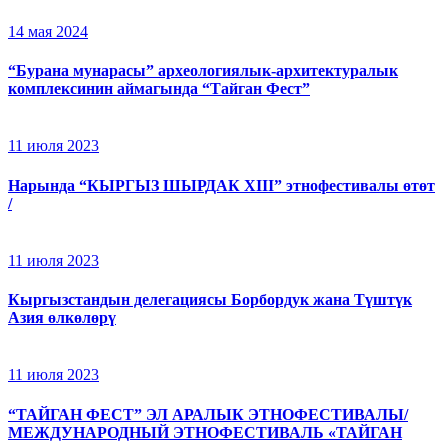
14 мая 2024
“Бурана мунарасы” археологиялык-архитектуралык
комплексинин аймагында “Тайган Фест”
11 июля 2023
Нарында “КЫРГЫЗ ШЫРДАК XIII” этнофестивалы өтөт
/
11 июля 2023
Кыргызстандын делегациясы Борбордук жана Түштүк
Азия өлкөлөрү
11 июля 2023
“ТАЙГАН ФЕСТ” ЭЛ АРАЛЫК ЭТНОФЕСТИВАЛЫ/
МЕЖДУНАРОДНЫЙ ЭТНОФЕСТИВАЛЬ «ТАЙГАН