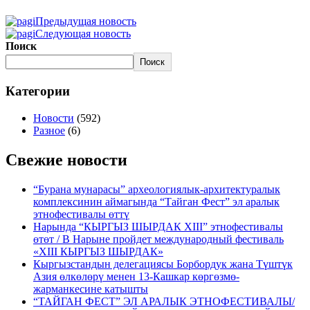
Предыдущая новость
Следующая новость
Поиск
Поиск
Категории
Новости
(592)
Разное
(6)
Свежие новости
“Бурана мунарасы” археологиялык-архитектуралык
комплексинин аймагында “Тайган Фест” эл аралык
этнофестивалы өттү
Нарында “КЫРГЫЗ ШЫРДАК XIII” этнофестивалы
өтөт / В Нарыне пройдет международный фестиваль
«XIII КЫРГЫЗ ШЫРДАК»
Кыргызстандын делегациясы Борбордук жана Түштүк
Азия өлкөлөрү менен 13-Кашкар көргөзмө-
жарманкесине катышты
“ТАЙГАН ФЕСТ” ЭЛ АРАЛЫК ЭТНОФЕСТИВАЛЫ/