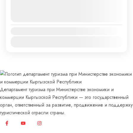
Easy
09.08.2026
(Available)
10.08.2026
(Available)
1 People
11.08.2026
(Available)
Availability:
Янв
Фев
Мар
Апр
Май
Июн
Июл
Авг
Сен
Окт
Ноя
Дек
Департамент туризма при Министерстве экономики и
коммерции Кыргызской Республики — это государственный
орган, ответственный за развитие, продвижение и поддержку
туристической отрасли страны.