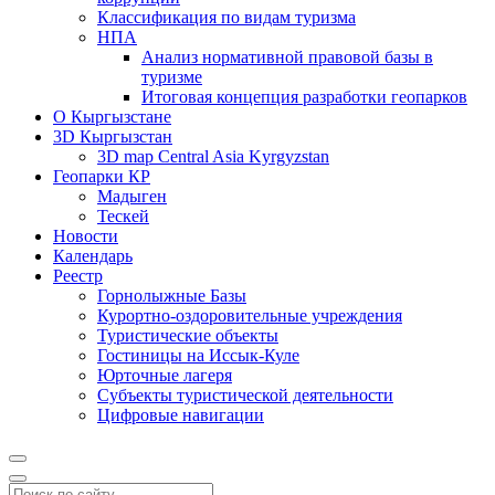
Классификация по видам туризма
НПА
Анализ нормативной правовой базы в
туризме
Итоговая концепция разработки геопарков
О Кыргызстане
3D Кыргызстан
3D map Central Asia Kyrgyzstan
Геопарки КР
Мадыген
Тескей
Новости
Календарь
Реестр
Горнолыжные Базы
Курортно-оздоровительные учреждения
Туристические объекты
Гостиницы на Иссык-Куле
Юрточные лагеря
Cубъекты туристической деятельности
Цифровые навигации