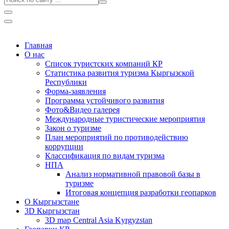
Главная
О нас
Список туристских компаний КР
Статистика развития туризма Кыргызской
Республики
Форма-заявления
Программа устойчивого развития
Фото&Видео галерея
Международные туристические мероприятия
Закон о туризме
План мероприятий по противодействию
коррупции
Классификация по видам туризма
НПА
Анализ нормативной правовой базы в
туризме
Итоговая концепция разработки геопарков
О Кыргызстане
3D Кыргызстан
3D map Central Asia Kyrgyzstan