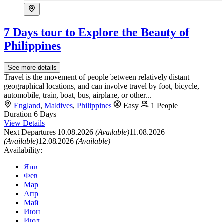
7 Days tour to Explore the Beauty of
Philippines
See more details
Travel is the movement of people between relatively distant
geographical locations, and can involve travel by foot, bicycle,
automobile, train, boat, bus, airplane, or other...
England
,
Maldives
,
Philippines
Easy
1 People
Duration
6 Days
View Details
Next Departures
10.08.2026
(Available)
11.08.2026
(Available)
12.08.2026
(Available)
Availability:
Янв
Фев
Мар
Апр
Май
Июн
Июл