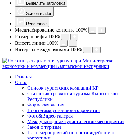
Выделить заголовки
Screen reader
Read mode
Масштабирование контента
100
%
Размер шрифта
100
%
Высота линии
100
%
Интервал между буквами
100
%
Главная
О нас
Список туристских компаний КР
Статистика развития туризма Кыргызской
Республики
Форма-заявления
Программа устойчивого развития
Фото&Видео галерея
Международные туристические мероприятия
Закон о туризме
План мероприятий по противодействию
коррупции