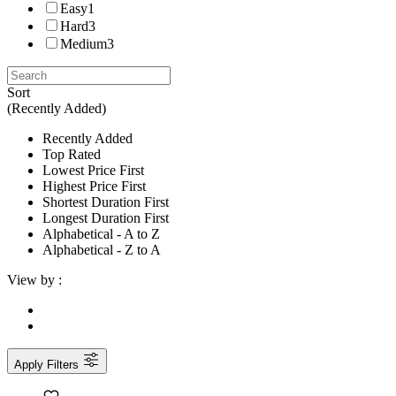
Easy
1
Hard
3
Medium
3
Sort
(Recently Added)
Recently Added
Top Rated
Lowest Price First
Highest Price First
Shortest Duration First
Longest Duration First
Alphabetical - A to Z
Alphabetical - Z to A
View by :
Apply Filters