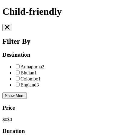
Child-friendly
Filter By
Destination
Annapurna
2
Bhutan
1
Colombo
1
England
3
Show More
Price
$0
$0
Duration