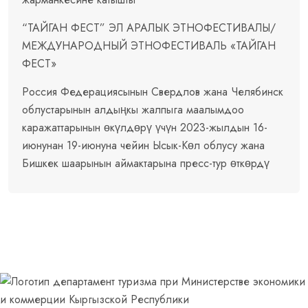
“ТАЙГАН ФЕСТ” ЭЛ АРАЛЫК ЭТНОФЕСТИВАЛЫ/
МЕЖДУНАРОДНЫЙ ЭТНОФЕСТИВАЛЬ «ТАЙГАН
ФЕСТ»
Россия Федерациясынын Свердлов жана Челябинск
облустарынын алдыңкы жалпыга маалымдоо
каражаттарынын өкүлдөрү үчүн 2023-жылдын 16-
июнунан 19-июнуна чейин Ысык-Көл облусу жана
Бишкек шаарынын аймактарына пресс-тур өткөрдү