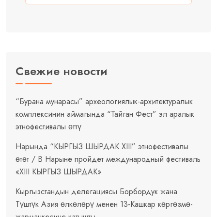
Свежие новости
“Бурана мунарасы” археологиялык-архитектуралык
комплексинин аймагында “Тайган Фест” эл аралык
этнофестивалы өттү
Нарында “КЫРГЫЗ ШЫРДАК XIII” этнофестивалы
өтөт / В Нарыне пройдет международный фестиваль
«XIII КЫРГЫЗ ШЫРДАК»
Кыргызстандын делегациясы Борбордук жана
Түштүк Азия өлкөлөрү менен 13-Кашкар көргөзмө-
жарманкесине катышты