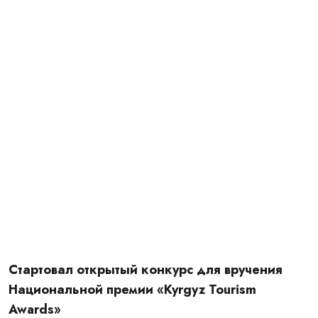
Подробности в
новостях
Главная
Новости
Стартовал открытый конкурс для вручения
Национальной премии «Kyrgyz Tourism Awards»
Стартовал открытый конкурс для вручения
Национальной премии «Kyrgyz Tourism
Awards»