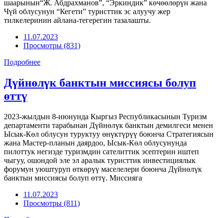
шаарынын“Ж. Абдрахманов”, “Эркиндик” көчөөлөрүн жана
Чүй облусунун “Кегети” туристтик эс алуучу жер
тилкелеринин айлана-тегерегин тазалашты.
11.07.2023
Просмотры (831)
Подробнее
Дүйнөлүк банктын миссиясы болуп
өттү
2023-жылдын 8-июнунда Кыргыз Республикасынын Туризм
департаменти тарабынан Дүйнөлүк банктын демилгеси менен
Ысык-Көл облусун туруктуу өнүктүрүү боюнча Стратегиясын
жана Мастер-планын даярдоо, Ысык-Көл облусунунда
пилоттук негизде туризмдин сателиттик эсептерин иштеп
чыгуу, ошондой эле эл аралык туристтик инвестициялык
форумун уюштуруп өткөрүү маселелери боюнча Дүйнөлүк
банктын миссиясы болуп өттү. Миссияга
11.07.2023
Просмотры (811)