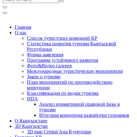
Главная
О нас
Список туристских компаний КР
Статистика развития туризма Кыргызской
Республики
Форма-заявления
Программа устойчивого развития
Фото&Видео галерея
Международные туристические мероприятия
Закон о туризме
План мероприятий по противодействию
коррупции
Классификация по видам туризма
НПА
Анализ нормативной правовой базы в
туризме
Итоговая концепция разработки геопарков
О Кыргызстане
3D Кыргызстан
3D map Central Asia Kyrgyzstan