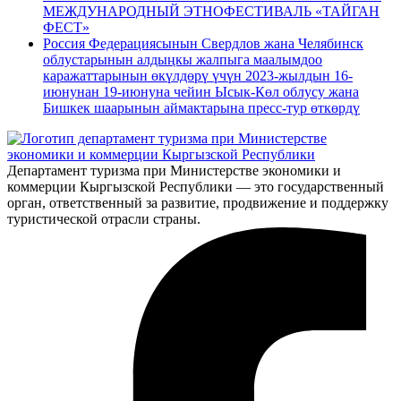
МЕЖДУНАРОДНЫЙ ЭТНОФЕСТИВАЛЬ «ТАЙГАН
ФЕСТ»
Россия Федерациясынын Свердлов жана Челябинск
облустарынын алдыңкы жалпыга маалымдоо
каражаттарынын өкүлдөрү үчүн 2023-жылдын 16-
июнунан 19-июнуна чейин Ысык-Көл облусу жана
Бишкек шаарынын аймактарына пресс-тур өткөрдү
Департамент туризма при Министерстве экономики и
коммерции Кыргызской Республики — это государственный
орган, ответственный за развитие, продвижение и поддержку
туристической отрасли страны.