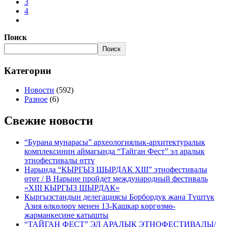
3
4
Поиск
Поиск
Категории
Новости
(592)
Разное
(6)
Свежие новости
“Бурана мунарасы” археологиялык-архитектуралык
комплексинин аймагында “Тайган Фест” эл аралык
этнофестивалы өттү
Нарында “КЫРГЫЗ ШЫРДАК XIII” этнофестивалы
өтөт / В Нарыне пройдет международный фестиваль
«XIII КЫРГЫЗ ШЫРДАК»
Кыргызстандын делегациясы Борбордук жана Түштүк
Азия өлкөлөрү менен 13-Кашкар көргөзмө-
жарманкесине катышты
“ТАЙГАН ФЕСТ” ЭЛ АРАЛЫК ЭТНОФЕСТИВАЛЫ/