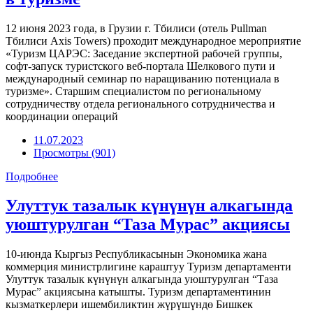
12 июня 2023 года, в Грузии г. Тбилиси (отель Pullman
Тбилиси Axis Towers) проходит международное мероприятие
«Туризм ЦАРЭС: Заседание экспертной рабочей группы,
софт-запуск туристского веб-портала Шелкового пути и
международный семинар по наращиванию потенциала в
туризме». Старшим специалистом по региональному
сотрудничеству отдела регионального сотрудничества и
координации операций
11.07.2023
Просмотры (901)
Подробнее
Улуттук тазалык күнүнүн алкагында
уюштурулган “Таза Мурас” акциясы
10-июнда Кыргыз Республикасынын Экономика жана
коммерция министрлигине караштуу Туризм департаменти
Улуттук тазалык күнүнүн алкагында уюштурулган “Таза
Мурас” акциясына катышты. Туризм департаментинин
кызматкерлери ишембиликтин жүрүшүндө Бишкек