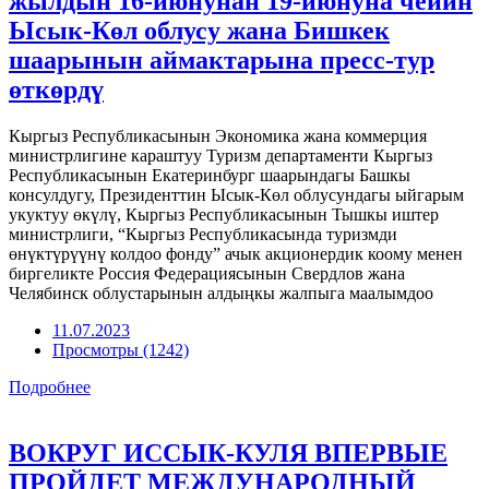
жылдын 16-июнунан 19-июнуна чейин
Ысык-Көл облусу жана Бишкек
шаарынын аймактарына пресс-тур
өткөрдү
Кыргыз Республикасынын Экономика жана коммерция
министрлигине караштуу Туризм департаменти Кыргыз
Республикасынын Екатеринбург шаарындагы Башкы
консулдугу, Президенттин Ысык-Көл облусундагы ыйгарым
укуктуу өкүлү, Кыргыз Республикасынын Тышкы иштер
министрлиги, “Кыргыз Республикасында туризмди
өнүктүрүүнү колдоо фонду” ачык акционердик коому менен
биргеликте Россия Федерациясынын Свердлов жана
Челябинск облустарынын алдыңкы жалпыга маалымдоо
11.07.2023
Просмотры (1242)
Подробнее
ВОКРУГ ИССЫК-КУЛЯ ВПЕРВЫЕ
ПРОЙДЕТ МЕЖДУНАРОДНЫЙ