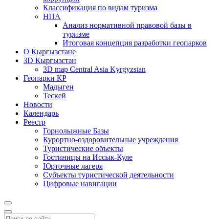
Классификация по видам туризма
НПА
Анализ нормативной правовой базы в
туризме
Итоговая концепция разработки геопарков
О Кыргызстане
3D Кыргызстан
3D map Central Asia Kyrgyzstan
Геопарки КР
Мадыген
Тескей
Новости
Календарь
Реестр
Горнолыжные Базы
Курортно-оздоровительные учреждения
Туристические объекты
Гостиницы на Иссык-Куле
Юрточные лагеря
Cубъекты туристической деятельности
Цифровые навигации