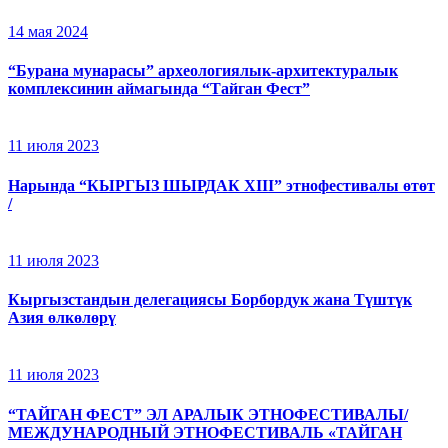
14 мая 2024
“Бурана мунарасы” археологиялык-архитектуралык
комплексинин аймагында “Тайган Фест”
11 июля 2023
Нарында “КЫРГЫЗ ШЫРДАК XIII” этнофестивалы өтөт
/
11 июля 2023
Кыргызстандын делегациясы Борбордук жана Түштүк
Азия өлкөлөрү
11 июля 2023
“ТАЙГАН ФЕСТ” ЭЛ АРАЛЫК ЭТНОФЕСТИВАЛЫ/
МЕЖДУНАРОДНЫЙ ЭТНОФЕСТИВАЛЬ «ТАЙГАН