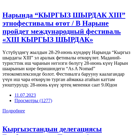
Нарында “КЫРГЫЗ ШЫРДАК XIII”
этнофестивалы өтөт / В Нарыне
пройдет международный фестиваль
«XIII КЫРГЫЗ ШЫРДАК»
Үстүбүздөгү жылдын 28-29-июнь күндөрү Нарында “Кыргыз
шырдагы XIII” эл аралык фетивалы өткөрүлөт. Маданий-
туристтик иш чаранын негизги бөлүгү 28-июнь күнү Нарын
шаарынын кире беришиндеги “As A Nomad”
этнокомплексинде болот. Фестивалга барууну каалагандар
үчүн иш чара өткөрүлө турган аймакка атайын каттам
уюштурулду. 28-июнь күнү эртең мененки саат 9.00дон
11.07.2023
Просмотры (1277)
Подробнее
Кыргызстандын делегациясы