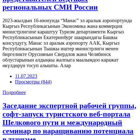
региональных СМИ России
2023-жылдын 16-июнунда “Манас” эл аралык аэропортунда
Кыргыз Республикасынын Экономика жана коммерция
министрлигине караштуу Туризм департаменти Кыргыз
Республикасынын Екатеринбург шаарындагы Башкы
консулдугу, Манас эл аралык аэропорту ААК, Кыргыз
Республикасынын Тышкы иштер министрлиги менен
биргеликте Орусиянын Свердлов жана Челябинск
облустарынын алдыңкы жалпыга маалымдоо каражат
өкүлдөрүн тосуп алышты. Алар
11.07.2023
Просмотры (844)
Подробнее
Заседание экспертной рабочей группы,
софт-запуск туристского веб-портала
Шелкового пути и международный
семинар по наращиванию потенциала
в туризме