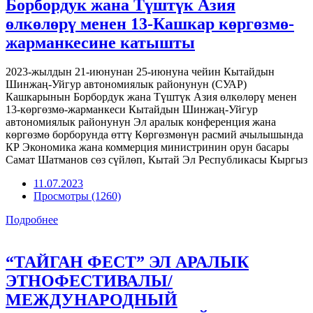
Борбордук жана Түштүк Азия
өлкөлөрү менен 13-Кашкар көргөзмө-
жарманкесине катышты
2023-жылдын 21-июнунан 25-июнуна чейин Кытайдын
Шинжаң-Уйгур автономиялык районунун (СУАР)
Кашкарынын Борбордук жана Түштүк Азия өлкөлөрү менен
13-көргөзмө-жарманкеси Кытайдын Шинжаң-Уйгур
автономиялык районунун Эл аралык конференция жана
көргөзмө борборунда өттү Көргөзмөнүн расмий ачылышында
КР Экономика жана коммерция министринин орун басары
Самат Шатманов сөз сүйлөп, Кытай Эл Республикасы Кыргыз
11.07.2023
Просмотры (1260)
Подробнее
“ТАЙГАН ФЕСТ” ЭЛ АРАЛЫК
ЭТНОФЕСТИВАЛЫ/
МЕЖДУНАРОДНЫЙ