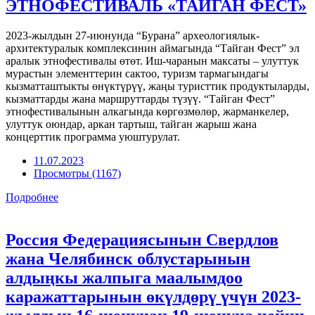
ЭТНОФЕСТИВАЛЬ «ТАЙГАН ФЕСТ»
2023-жылдын 27-июнунда “Бурана” археологиялык-
архитектуралык комплексинин аймагында “Тайган Фест” эл
аралык этнофестивалы өтөт. Иш-чаранын максаты – улуттук
мурастын элементтерин сактоо, туризм тармагындагы
кызматташтыкты өнүктүрүү, жаңы туристтик продуктыларды,
кызматтарды жана маршруттарды түзүү. “Тайган Фест”
этнофестивалынын алкагында көргөзмөлөр, жарманкелер,
улуттук оюндар, аркан тартыш, тайган жарыш жана
концерттик программа уюштурулат.
11.07.2023
Просмотры (1167)
Подробнее
Россия Федерациясынын Свердлов
жана Челябинск облустарынын
алдыңкы жалпыга маалымдоо
каражаттарынын өкүлдөрү үчүн 2023-