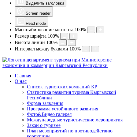
Выделить заголовки
Screen reader
Read mode
Масштабирование контента
100
%
Размер шрифта
100
%
Высота линии
100
%
Интервал между буквами
100
%
Главная
О нас
Список туристских компаний КР
Статистика развития туризма Кыргызской
Республики
Форма-заявления
Программа устойчивого развития
Фото&Видео галерея
Международные туристические мероприятия
Закон о туризме
План мероприятий по противодействию
коррупции