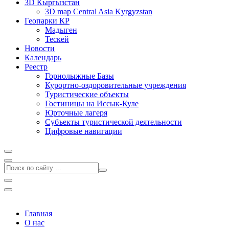
3D Кыргызстан
3D map Central Asia Kyrgyzstan
Геопарки КР
Мадыген
Тескей
Новости
Календарь
Реестр
Горнолыжные Базы
Курортно-оздоровительные учреждения
Туристические объекты
Гостиницы на Иссык-Куле
Юрточные лагеря
Cубъекты туристической деятельности
Цифровые навигации
Главная
О нас