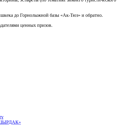
 Бишкека до Горнолыжной базы «Ак-Тюз» и обратно.
адателями ценных призов.
тү
З ШЫРДАК»