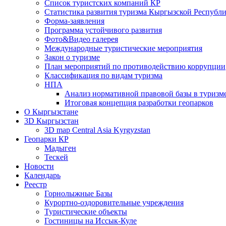
Список туристских компаний КР
Статистика развития туризма Кыргызской Республ
Форма-заявления
Программа устойчивого развития
Фото&Видео галерея
Международные туристические мероприятия
Закон о туризме
План мероприятий по противодействию коррупции
Классификация по видам туризма
НПА
Анализ нормативной правовой базы в туризм
Итоговая концепция разработки геопарков
О Кыргызстане
3D Кыргызстан
3D map Central Asia Kyrgyzstan
Геопарки КР
Мадыген
Тескей
Новости
Календарь
Реестр
Горнолыжные Базы
Курортно-оздоровительные учреждения
Туристические объекты
Гостиницы на Иссык-Куле