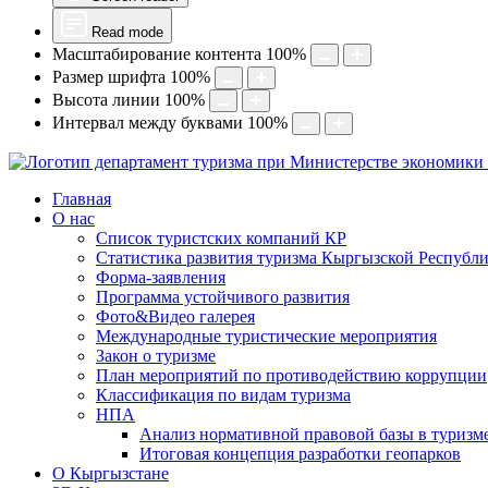
Read mode
Масштабирование контента
100
%
Размер шрифта
100
%
Высота линии
100
%
Интервал между буквами
100
%
Главная
О нас
Список туристских компаний КР
Статистика развития туризма Кыргызской Республ
Форма-заявления
Программа устойчивого развития
Фото&Видео галерея
Международные туристические мероприятия
Закон о туризме
План мероприятий по противодействию коррупции
Классификация по видам туризма
НПА
Анализ нормативной правовой базы в туризм
Итоговая концепция разработки геопарков
О Кыргызстане