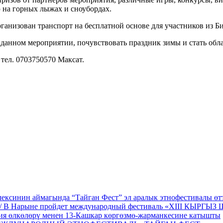
ю на горных лыжах и сноубордах.
организован транспорт на бесплатной основе для участников из
данном мероприятии, почувствовать праздник зимы и стать обл
тел. 0703750570 Максат.
ексинин аймагында “Тайган Фест” эл аралык этнофестивалы өт
/ В Нарыне пройдет международный фестиваль «XIII КЫРГЫ
ия өлкөлөрү менен 13-Кашкар көргөзмө-жарманкесине катышты