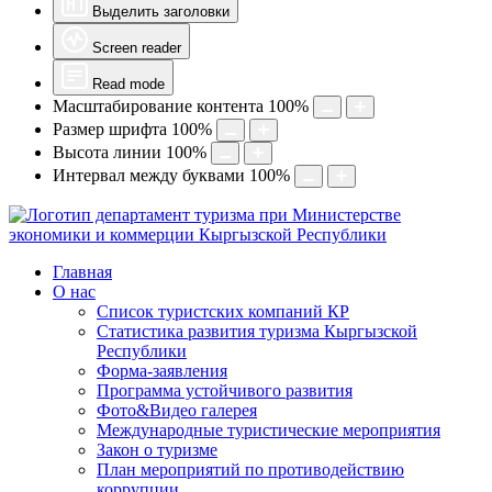
Выделить заголовки
Screen reader
Read mode
Масштабирование контента
100
%
Размер шрифта
100
%
Высота линии
100
%
Интервал между буквами
100
%
Главная
О нас
Список туристских компаний КР
Статистика развития туризма Кыргызской
Республики
Форма-заявления
Программа устойчивого развития
Фото&Видео галерея
Международные туристические мероприятия
Закон о туризме
План мероприятий по противодействию
коррупции