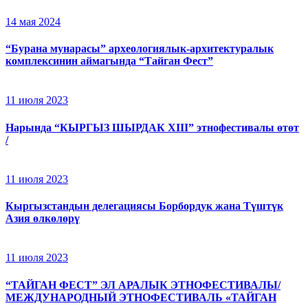
14 мая 2024
“Бурана мунарасы” археологиялык-архитектуралык
комплексинин аймагында “Тайган Фест”
11 июля 2023
Нарында “КЫРГЫЗ ШЫРДАК XIII” этнофестивалы өтөт
/
11 июля 2023
Кыргызстандын делегациясы Борбордук жана Түштүк
Азия өлкөлөрү
11 июля 2023
“ТАЙГАН ФЕСТ” ЭЛ АРАЛЫК ЭТНОФЕСТИВАЛЫ/
МЕЖДУНАРОДНЫЙ ЭТНОФЕСТИВАЛЬ «ТАЙГАН