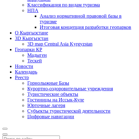
Классификация по видам туризма
НПА
Анализ нормативной правовой базы в
туризме
Итоговая концепция разработки геопарков
О Кыргызстане
3D Кыргызстан
3D map Central Asia Kyrgyzstan
Геопарки КР
Мадыген
Тескей
Новости
Календарь
Реестр
Горнолыжные Базы
Курортно-оздоровительные учреждения
Туристические объекты
Гостиницы на Иссык-Куле
Юрточные лагеря
Cубъекты туристической деятельности
Цифровые навигации