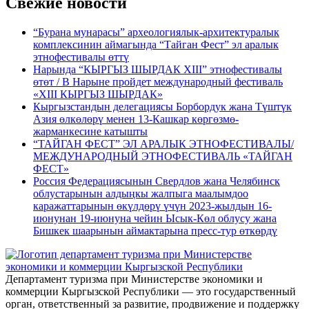
Свежие новости
“Бурана мунарасы” археологиялык-архитектуралык
комплексинин аймагында “Тайган Фест” эл аралык
этнофестивалы өттү
Нарында “КЫРГЫЗ ШЫРДАК XIII” этнофестивалы
өтөт / В Нарыне пройдет международный фестиваль
«XIII КЫРГЫЗ ШЫРДАК»
Кыргызстандын делегациясы Борбордук жана Түштүк
Азия өлкөлөрү менен 13-Кашкар көргөзмө-
жарманкесине катышты
“ТАЙГАН ФЕСТ” ЭЛ АРАЛЫК ЭТНОФЕСТИВАЛЫ/
МЕЖДУНАРОДНЫЙ ЭТНОФЕСТИВАЛЬ «ТАЙГАН
ФЕСТ»
Россия Федерациясынын Свердлов жана Челябинск
облустарынын алдыңкы жалпыга маалымдоо
каражаттарынын өкүлдөрү үчүн 2023-жылдын 16-
июнунан 19-июнуна чейин Ысык-Көл облусу жана
Бишкек шаарынын аймактарына пресс-тур өткөрдү
Департамент туризма при Министерстве экономики и
коммерции Кыргызской Республики — это государственный
орган, ответственный за развитие, продвижение и поддержку