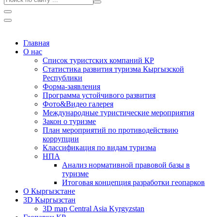
Главная
О нас
Список туристских компаний КР
Статистика развития туризма Кыргызской
Республики
Форма-заявления
Программа устойчивого развития
Фото&Видео галерея
Международные туристические мероприятия
Закон о туризме
План мероприятий по противодействию
коррупции
Классификация по видам туризма
НПА
Анализ нормативной правовой базы в
туризме
Итоговая концепция разработки геопарков
О Кыргызстане
3D Кыргызстан
3D map Central Asia Kyrgyzstan