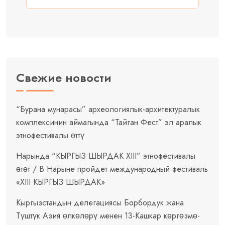
Свежие новости
“Бурана мунарасы” археологиялык-архитектуралык
комплексинин аймагында “Тайган Фест” эл аралык
этнофестивалы өттү
Нарында “КЫРГЫЗ ШЫРДАК XIII” этнофестивалы
өтөт / В Нарыне пройдет международный фестиваль
«XIII КЫРГЫЗ ШЫРДАК»
Кыргызстандын делегациясы Борбордук жана
Түштүк Азия өлкөлөрү менен 13-Кашкар көргөзмө-