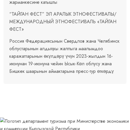
жарманкесине катышты
“ТАЙГАН ФЕСТ” ЭЛ АРАЛЫК ЭТНОФЕСТИВАЛЫ/
МЕЖДУНАРОДНЫЙ ЭТНОФЕСТИВАЛЬ «ТАЙГАН
ФЕСТ»
Россия Федерациясынын Свердлов жана Челябинск
облустарынын алдыңкы жалпыга маалымдоо
каражаттарынын өкүлдөрү үчүн 2023-жылдын 16-
июнунан 19-июнуна чейин Ысык-Көл облусу жана
Бишкек шаарынын аймактарына пресс-тур өткөрдү