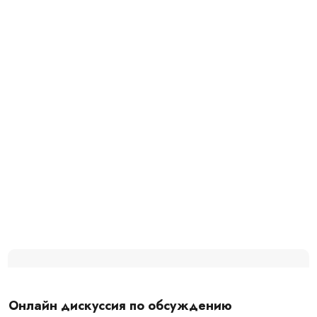
Подробности в
новостях
Главная
Новости
Онлайн дискуссия по обсуждению
практической помощи, которую может оказать проект ПЭРЭТО
малому и среднему бизнесу сферы туризма
Онлайн дискуссия по обсуждению