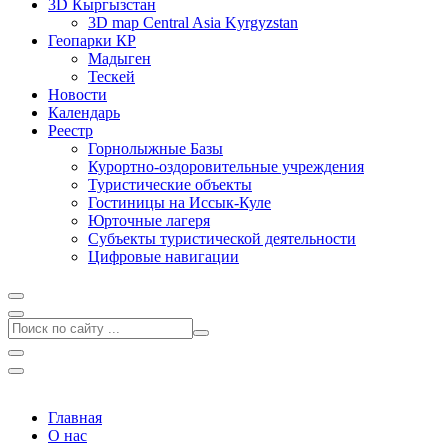
3D Кыргызстан
3D map Central Asia Kyrgyzstan
Геопарки КР
Мадыген
Тескей
Новости
Календарь
Реестр
Горнолыжные Базы
Курортно-оздоровительные учреждения
Туристические объекты
Гостиницы на Иссык-Куле
Юрточные лагеря
Cубъекты туристической деятельности
Цифровые навигации
Главная
О нас