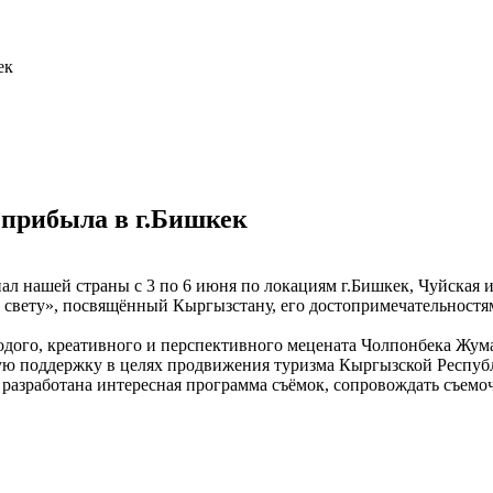
ек
 прибыла в г.Бишкек
л нашей страны с 3 по 6 июня по локациям г.Бишкек, Чуйская и
у свету», посвящённый Кыргызстану, его достопримечательностя
одого, креативного и перспективного мецената Чолпонбека Жума
кую поддержку в целях продвижения туризма Кыргызской Респуб
 разработана интересная программа съёмок, сопровождать съемо