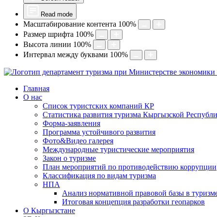
Read mode
Масштабирование контента
100
%
Размер шрифта
100
%
Высота линии
100
%
Интервал между буквами
100
%
Главная
О нас
Список туристских компаний КР
Статистика развития туризма Кыргызской Республ
Форма-заявления
Программа устойчивого развития
Фото&Видео галерея
Международные туристические мероприятия
Закон о туризме
План мероприятий по противодействию коррупции
Классификация по видам туризма
НПА
Анализ нормативной правовой базы в туризм
Итоговая концепция разработки геопарков
О Кыргызстане