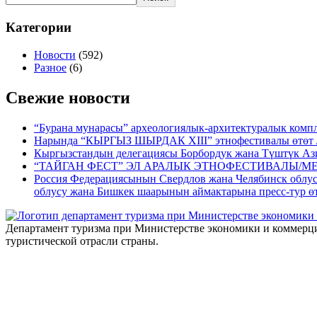
Категории
Новости
(592)
Разное
(6)
Свежие новости
“Бурана мунарасы” археологиялык-архитектуралык компл
Нарында “КЫРГЫЗ ШЫРДАК XIII” этнофестивалы өтөт 
Кыргызстандын делегациясы Борбордук жана Түштүк Аз
“ТАЙГАН ФЕСТ” ЭЛ АРАЛЫК ЭТНОФЕСТИВАЛЫ/М
Россия Федерациясынын Свердлов жана Челябинск обл
облусу жана Бишкек шаарынын аймактарына пресс-тур ө
Департамент туризма при Министерстве экономики и коммерци
туристической отрасли страны.