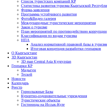
Список туристских компаний КР
Статистика развития туризма Кыргызской Республ
Форма-заявления
Программа устойчивого развития
Фото&Видео галерея
Международные туристические мероприятия
Закон о туризме
План мероприятий по противодействию коррупции
Классификация по видам туризма
НПА
Анализ нормативной правовой базы в туризм
Итоговая концепция разработки геопарков
О Кыргызстане
3D Кыргызстан
3D map Central Asia Kyrgyzstan
Геопарки КР
Мадыген
Тескей
Новости
Календарь
Реестр
Горнолыжные Базы
Курортно-оздоровительные учреждения
Туристические объекты
Гостиницы на Иссык-Куле