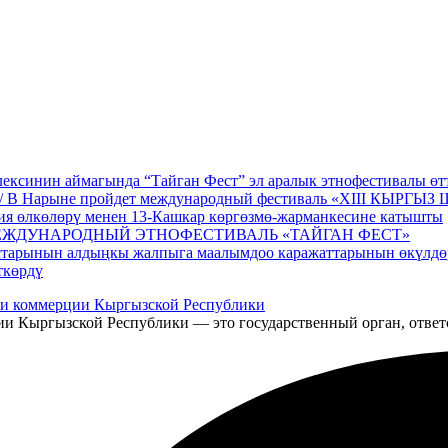
ексинин аймагында “Тайган Фест” эл аралык этнофестивалы өт
/ В Нарыне пройдет международный фестиваль «XIII КЫРГЫ
ия өлкөлөрү менен 13-Кашкар көргөзмө-жарманкесине катышты
ЕЖДУНАРОДНЫЙ ЭТНОФЕСТИВАЛЬ «ТАЙГАН ФЕСТ»
устарынын алдыңкы жалпыга маалымдоо каражаттарынын өкүлдө
ткөрдү
и Кыргызской Республики — это государственный орган, ответ