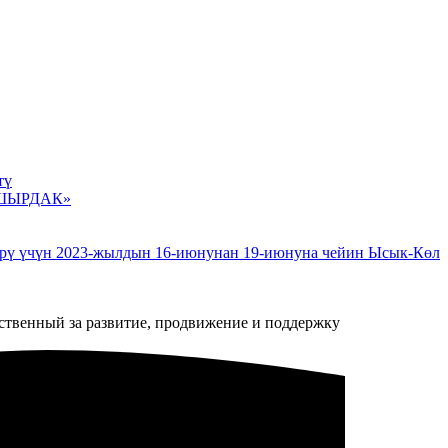
тү
З ШЫРДАК»
рү үчүн 2023-жылдын 16-июнунан 19-июнуна чейин Ысык-Көл
ственный за развитие, продвижение и поддержку