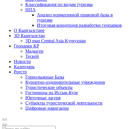
Классификация по видам туризма
НПА
Анализ нормативной правовой базы в
туризме
Итоговая концепция разработки геопарков
О Кыргызстане
3D Кыргызстан
3D map Central Asia Kyrgyzstan
Геопарки КР
Мадыген
Тескей
Новости
Календарь
Реестр
Горнолыжные Базы
Курортно-оздоровительные учреждения
Туристические объекты
Гостиницы на Иссык-Куле
Юрточные лагеря
Cубъекты туристической деятельности
Цифровые навигации