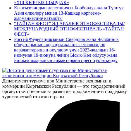
«XIII КЫРГЫЗ ШЫРДАК»
Кыргызстандын делегациясы Борбордук жана Түштүк
Азия өлкөлөрү менен 13-Кашкар көргөзмө-
жарманкесине катышты
“ТАЙГАН ФЕСТ” ЭЛ АРАЛЫК ЭТНОФЕСТИВАЛЫ/
МЕЖДУНАРОДНЫЙ ЭТНОФЕСТИВАЛЬ «ТАЙГАН
ФЕСТ»
Россия Федерациясынын Свердлов жана Челябинск
облустарынын алдыңкы жалпыга маалымдоо
каражаттарынын өкүлдөрү үчүн 2023-жылдын 16-
июнунан 19-июнуна чейин Ысык-Көл облусу жана
Бишкек шаарынын аймактарына пресс-тур өткөрдү
Департамент туризма при Министерстве экономики и
коммерции Кыргызской Республики — это государственный
орган, ответственный за развитие, продвижение и поддержку
туристической отрасли страны.