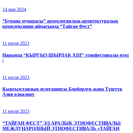
14 мая 2024
“Бурана мунарасы” археологиялык-архитектуралык
комплексинин аймагында “Тайган Фест”
11 июля 2023
Нарында “КЫРГЫЗ ШЫРДАК XIII” этнофестивалы өтөт
/
11 июля 2023
Кыргызстандын делегациясы Борбордук жана Түштүк
Азия өлкөлөрү
11 июля 2023
“ТАЙГАН ФЕСТ” ЭЛ АРАЛЫК ЭТНОФЕСТИВАЛЫ/
МЕЖДУНАРОДНЫЙ ЭТНОФЕСТИВАЛЬ «ТАЙГАН