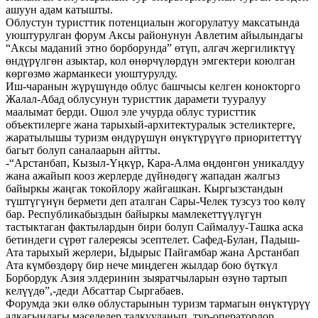
ашуун адам катышты.
Облустун туристтик потенциалын жогорулатуу максатында
уюштурулган форум Аксы районунун Авлетим айылындагы
“Аксы маданий этно борборунда” өтүп, алгач жергиликтүү
өндүрүлгөн азыктар, кол өнөрчүлөрдүн эмгектери коюлган
көргөзмө жарманкеси уюштурулду.
Иш-чаранын жүрүшүндө облус башчысы келген конокторго
Жалал-Абад облусунун туристтик дарамети тууралуу
маалымат берди. Ошол эле учурда облус туристтик
объектилерге жана тарыхый-архитектуралык эстеликтерге,
жаратылышы туризм өндүрүшүн өнүктүрүүгө приоритеттүү
багыт болуп саналаарын айтты.
-“Арстанбап, Кызыл-Үңкүр, Кара-Алма өңдөнгөн уникалдуу
жана ажайып кооз жерлерде дүйнөдөгү жападан жалгыз
байыркы жаңгак токойлору жайгашкан. Кыргызстандын
түштүгүнүн бермети деп аталган Сары-Челек тузсуз тоо көлү
бар. Республикабыздын байыркы мамлекеттүүлүгүн
тастыктаган фактылардын бири болуп Саймалуу-Ташка аска
бетиндеги сүрөт галереясы эсептелет. Сафед-Булан, Падыш-
Ата тарыхый жерлери, Ыдырыс Пайгамбар жана Арстанбап
Ата күмбөздөрү бир нече миңдеген жылдар бою бүткүл
Борбордук Азия элдеринин зыяратчыларын өзүнө тартып
келүүдө”,‐деди Абсаттар Сыргабаев.
Форумда эки өлкө облустарынын туризм тармагын өнүктүрүү
алкагындагы маселелер талкууланып, тур-операторлор