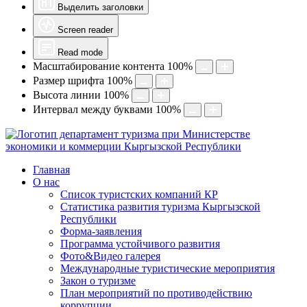
Выделить заголовки
Screen reader
Read mode
Масштабирование контента
100
%
Размер шрифта
100
%
Высота линии
100
%
Интервал между буквами
100
%
Главная
О нас
Список туристских компаний КР
Статистика развития туризма Кыргызской
Республики
Форма-заявления
Программа устойчивого развития
Фото&Видео галерея
Международные туристические мероприятия
Закон о туризме
План мероприятий по противодействию
коррупции