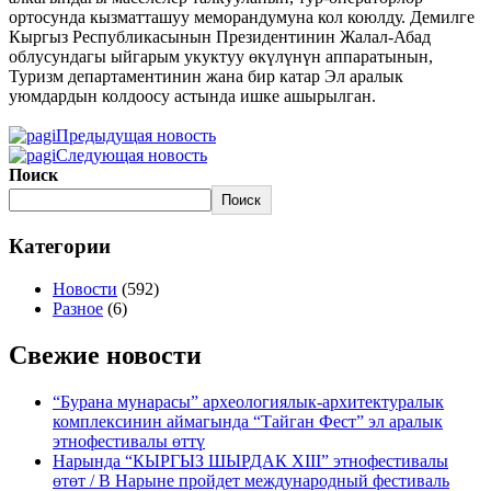
ортосунда кызматташуу меморандумуна кол коюлду. Демилге
Кыргыз Республикасынын Президентинин Жалал-Абад
облусундагы ыйгарым укуктуу өкүлүнүн аппаратынын,
Туризм департаментинин жана бир катар Эл аралык
уюмдардын колдоосу астында ишке ашырылган.
Предыдущая новость
Следующая новость
Поиск
Поиск
Категории
Новости
(592)
Разное
(6)
Свежие новости
“Бурана мунарасы” археологиялык-архитектуралык
комплексинин аймагында “Тайган Фест” эл аралык
этнофестивалы өттү
Нарында “КЫРГЫЗ ШЫРДАК XIII” этнофестивалы
өтөт / В Нарыне пройдет международный фестиваль