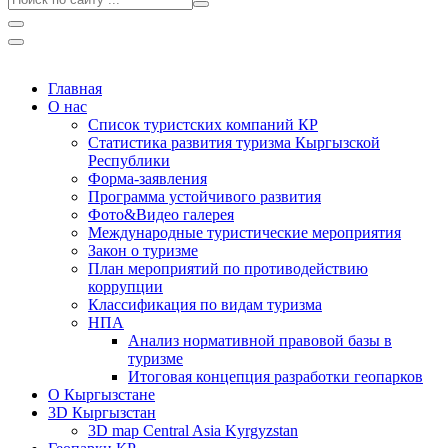
Главная
О нас
Список туристских компаний КР
Статистика развития туризма Кыргызской
Республики
Форма-заявления
Программа устойчивого развития
Фото&Видео галерея
Международные туристические мероприятия
Закон о туризме
План мероприятий по противодействию
коррупции
Классификация по видам туризма
НПА
Анализ нормативной правовой базы в
туризме
Итоговая концепция разработки геопарков
О Кыргызстане
3D Кыргызстан
3D map Central Asia Kyrgyzstan