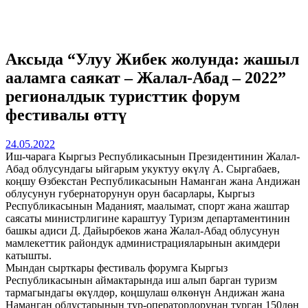
Аксыда “Улуу Жибек жолунда: жашыл
ааламга саякат – Жалал-Абад – 2022”
регионалдык туристтик форум
фестивалы өттү
24.05.2022
Иш-чарага Кыргыз Республикасынын Президентинин Жалал-
Абад облусундагы ыйгарым укуктуу өкүлү А. Сыргабаев,
коңшу Өзбекстан Республикасынын Наманган жана Андижан
облусунун губернаторунун орун басарлары, Кыргыз
Республикасынын Маданият, маалымат, спорт жана жаштар
саясаты министрлигине караштуу Туризм департаментинин
башкы адиси Д. Дайырбеков жана Жалал-Абад облусунун
мамлекеттик райондук администрацияларынын акимдери
катышты.
Мындан сырткары фестиваль форумга Кыргыз
Республикасынын аймактарында иш алып барган туризм
тармагындагы өкүлдөр, коңшулаш өлкөнүн Андижан жана
Наманган облустарынын тур-операторлорунан турган 150дөн