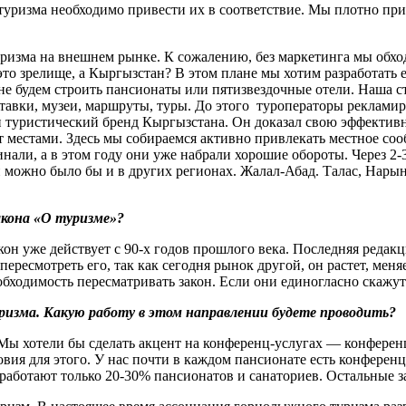
уризма необходимо привести их в соответствие. Мы плотно при
ризма на внешнем рынке. К сожалению, без маркетинга мы обход
о зрелище, а Кыргызстан? В этом плане мы хотим разработать ед
е будем строить пансионаты или пятизвездочные отели. Наша стр
ставки, музеи, маршруты, туры. До этого туроператоры реклами
н туристический бренд Кыргызстана. Он доказал свою эффективн
звит местами. Здесь мы собираемся активно привлекать местное 
инали, а в этом году они уже набрали хорошие обороты. Через 
и можно было бы и в других регионах. Жалал-Абад. Талас, Нары
акона «О туризме»?
закон уже действует с 90-х годов прошлого века. Последняя редакц
ересмотреть его, так как сегодня рынок другой, он растет, меня
бходимость пересматривать закон. Если они единогласно скажут 
ризма. Какую работу в этом направлении будете проводить?
ы хотели бы сделать акцент на конференц-услугах — конферен
вия для этого. У нас почти в каждом пансионате есть конферен
с работают только 20-30% пансионатов и санаториев. Остальные 