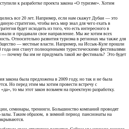
ступили к разработке проекта закона «О туризме». Хотим
ились все 20 лет. Например, если нам скажут Дубаи — это
иную стратегию, чтобы весь мир знал для чего ехать в
атегия будет исходить из того, что есть интересного в
ровали и продавали свое направление. Мы же хотим всех
ость. Относительно развития туризма в регионах мы также для
сообщество — местные власти. Например, на Иссык-Куле прошли
2-3 года они станут полноценными туристическими фестивалями
н — почему бы им не придумать такой же фестиваль? Это будет
ия закона была предложена в 2009 году, но так и не была
ется. Но перед этим мы хотим провести встречу с
«да», то мы этот закон возьмем на проектную разработку.
ции, семинары, тренинги. Большинство компаний проводят
ц-залы. Таким образом, в зимний период пансионаты на
закрываются.