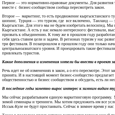
Первое — это нормативно-правовые документы. Для развития т
вместе с бизнес-сообществом сообща пересмотреть закон.
Второе — маркетинг, то есть продвижение кыргызстанского ту
шопинг, Турция — это туризм, где все включено, Таиланд — эт
Кыргызстан. Для этого мы не будем изобретать велосипед. Мы н
Кыргызстане. А есть у нас немало интересного: фестивали, вы
призвать к объединению. К тому же в прошлом году разработа
себя здесь ставим цели и задачи. В регионах туризм у нас ра
три фестиваля. В позапрошлом и прошлом году они только нач
центральноазиатского уровня. И проецировать такие фестивал
привлекать туристов.
Какие дополнения и изменения хотели бы внести в проект з
Речь идет не об изменениях в закон, а о его пересмотре. Этот 
принята. И в настоящий момент бизнес-сообщество предлагает п
общественностью и бизнес сообществом и обсудить, есть ли нео
В последние годы заметно вырос интерес к зимним видам ту
Мы сейчас разрабатываем единую маркетинговую программу. М
зимой семинары и тренинги. Мы хотим предложить им все усло
Иссык-Куле не будут простаивать. Сейчас в зимнее время у на