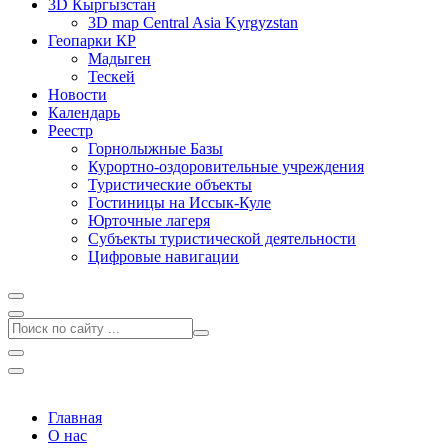
3D Кыргызстан
3D map Central Asia Kyrgyzstan
Геопарки КР
Мадыген
Тескей
Новости
Календарь
Реестр
Горнолыжные Базы
Курортно-оздоровительные учреждения
Туристические объекты
Гостиницы на Иссык-Куле
Юрточные лагеря
Cубъекты туристической деятельности
Цифровые навигации
Главная
О нас