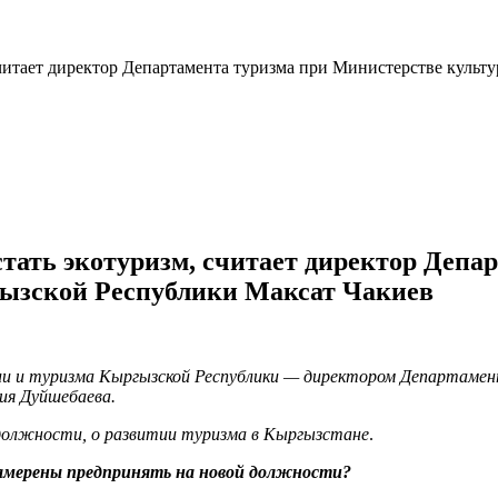
читает директор Департамента туризма при Министерстве куль
тать экотуризм, считает директор Депа
гызской Республики Максат Чакиев
ии и туризма Кыргызской Республики — директором Департам
ия Дуйшебаева.
й должности, о развитии туризма в Кыргызстане
.
амерены предпринять на новой должности?