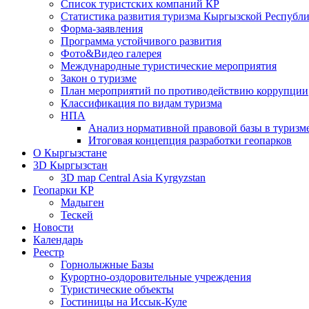
Список туристских компаний КР
Статистика развития туризма Кыргызской Республ
Форма-заявления
Программа устойчивого развития
Фото&Видео галерея
Международные туристические мероприятия
Закон о туризме
План мероприятий по противодействию коррупции
Классификация по видам туризма
НПА
Анализ нормативной правовой базы в туризм
Итоговая концепция разработки геопарков
О Кыргызстане
3D Кыргызстан
3D map Central Asia Kyrgyzstan
Геопарки КР
Мадыген
Тескей
Новости
Календарь
Реестр
Горнолыжные Базы
Курортно-оздоровительные учреждения
Туристические объекты
Гостиницы на Иссык-Куле