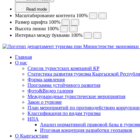
Read mode
Масштабирование контента
100
%
Размер шрифта
100
%
Высота линии
100
%
Интервал между буквами
100
%
Главная
О нас
Список туристских компаний КР
Статистика развития туризма Кыргызской Республ
Форма-заявления
Программа устойчивого развития
Фото&Видео галерея
Международные туристические мероприятия
Закон о туризме
План мероприятий по противодействию коррупции
Классификация по видам туризма
НПА
Анализ нормативной правовой базы в туризм
Итоговая концепция разработки геопарков
О Кыргызстане