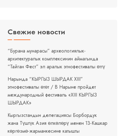
Свежие новости
“Бурана мунарасы” археологиялык-
архитектуралык комплексинин аймагында
“Тайган Фест” эл аралык этнофестивалы өттү
Нарында “КЫРГЫЗ ШЫРДАК XIII”
этнофестивалы өтөт / В Нарыне пройдет
международный фестиваль «XIII КЫРГЫЗ
ШЫРДАК»
Кыргызстандын делегациясы Борбордук
жана Түштүк Азия өлкөлөрү менен 13-Кашкар
көргөзмө-жарманкесине катышты