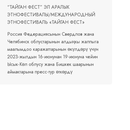
“ТАЙГАН ФЕСТ” ЭЛ АРАЛЫК
ЭТНОФЕСТИВАЛЫ/МЕЖДУНАРОДНЫЙ
ЭТНОФЕСТИВАЛЬ «ТАЙГАН ФЕСТ»
Россия Федерациясынын Свердлов жана
Челябинск облустарынын алдыңкы жалпыга
маалымдоо каражаттарынын өкүлдөрү үчүн
2023-жылдын 16-июнунан 19-июнуна чейин
Ысык-Көл облусу жана Бишкек шаарынын
аймактарына пресс-тур өткөрдү