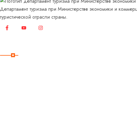
Департамент туризма при Министерстве экономики и коммерц
туристической отрасли страны.
Меню
Главная
О нас
О Кыргызстане
3D Кыргызстан
Новости