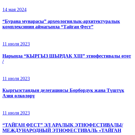
14 мая 2024
“Бурана мунарасы” археологиялык-архитектуралык
комплексинин аймагында “Тайган Фест”
11 июля 2023
Нарында “КЫРГЫЗ ШЫРДАК XIII” этнофестивалы өтөт
/
11 июля 2023
Кыргызстандын делегациясы Борбордук жана Түштүк
Азия өлкөлөрү
11 июля 2023
“ТАЙГАН ФЕСТ” ЭЛ АРАЛЫК ЭТНОФЕСТИВАЛЫ/
МЕЖДУНАРОДНЫЙ ЭТНОФЕСТИВАЛЬ «ТАЙГАН