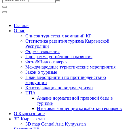
Главная
О нас
Список туристских компаний КР
Статистика развития туризма Кыргызской
Республики
Форма-заявления
Программа устойчивого развития
Фото&Видео галерея
Международные туристические мероприятия
Закон о туризме
План мероприятий по противодействию
коррупции
Классификация по видам туризма
НПА
Анализ нормативной правовой базы в
туризме
Итоговая концепция разработки геопарков
О Кыргызстане
3D Кыргызстан
3D map Central Asia Kyrgyzstan