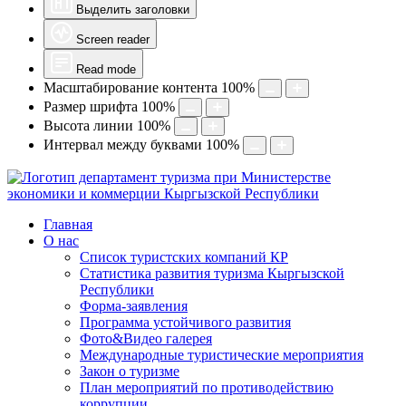
Выделить заголовки
Screen reader
Read mode
Масштабирование контента
100
%
Размер шрифта
100
%
Высота линии
100
%
Интервал между буквами
100
%
Главная
О нас
Список туристских компаний КР
Статистика развития туризма Кыргызской
Республики
Форма-заявления
Программа устойчивого развития
Фото&Видео галерея
Международные туристические мероприятия
Закон о туризме
План мероприятий по противодействию
коррупции