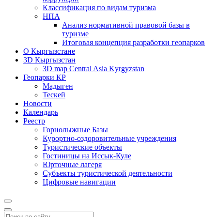
Классификация по видам туризма
НПА
Анализ нормативной правовой базы в
туризме
Итоговая концепция разработки геопарков
О Кыргызстане
3D Кыргызстан
3D map Central Asia Kyrgyzstan
Геопарки КР
Мадыген
Тескей
Новости
Календарь
Реестр
Горнолыжные Базы
Курортно-оздоровительные учреждения
Туристические объекты
Гостиницы на Иссык-Куле
Юрточные лагеря
Cубъекты туристической деятельности
Цифровые навигации