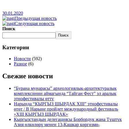
30.01.2020
Предыдущая новость
Следующая новость
Поиск
Поиск
Категории
Новости
(592)
Разное
(6)
Свежие новости
“Бурана мунарасы” археологиялык-архитектуралык
комплексинин аймагында “Тайган Фест” эл аралык
этнофестивалы өттү
Нарында “КЫРГЫЗ ШЫРДАК XIII” этнофестивалы
өтөт / В Нарыне пройдет международный фестиваль
«XIII КЫРГЫЗ ШЫРДАК»
Кыргызстандын делегациясы Борбордук жана Түштүк
Азия өлкөлөрү менен 13-Кашкар көргөзмө-