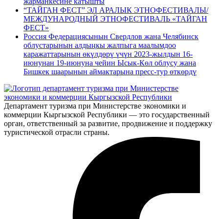
жарманкесине катышты
“ТАЙГАН ФЕСТ” ЭЛ АРАЛЫК ЭТНОФЕСТИВАЛЫ/
МЕЖДУНАРОДНЫЙ ЭТНОФЕСТИВАЛЬ «ТАЙГАН
ФЕСТ»
Россия Федерациясынын Свердлов жана Челябинск
облустарынын алдыңкы жалпыга маалымдоо
каражаттарынын өкүлдөрү үчүн 2023-жылдын 16-
июнунан 19-июнуна чейин Ысык-Көл облусу жана
Бишкек шаарынын аймактарына пресс-тур өткөрдү
Департамент туризма при Министерстве экономики и
коммерции Кыргызской Республики — это государственный
орган, ответственный за развитие, продвижение и поддержку
туристической отрасли страны.