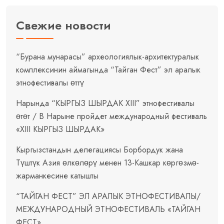
Свежие новости
“Бурана мунарасы” археологиялык-архитектуралык
комплексинин аймагында “Тайган Фест” эл аралык
этнофестивалы өттү
Нарында “КЫРГЫЗ ШЫРДАК XIII” этнофестивалы
өтөт / В Нарыне пройдет международный фестиваль
«XIII КЫРГЫЗ ШЫРДАК»
Кыргызстандын делегациясы Борбордук жана
Түштүк Азия өлкөлөрү менен 13-Кашкар көргөзмө-
жарманкесине катышты
“ТАЙГАН ФЕСТ” ЭЛ АРАЛЫК ЭТНОФЕСТИВАЛЫ/
МЕЖДУНАРОДНЫЙ ЭТНОФЕСТИВАЛЬ «ТАЙГАН
ФЕСТ»