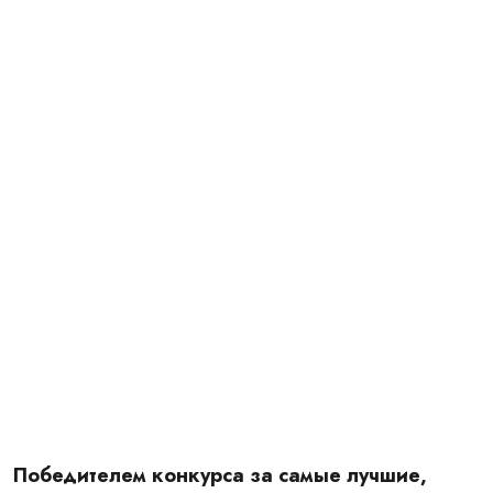
Подробности в
новостях
Главная
Новости
Победителем конкурса за самые лучшие,
креативные фотографии официального открытия зимнего
туристического сезона 2020-2021 гг. объявлен Бузурманкулов
Эдилбек. Приз – шарф от Gergert Sport.
Победителем конкурса за самые лучшие,