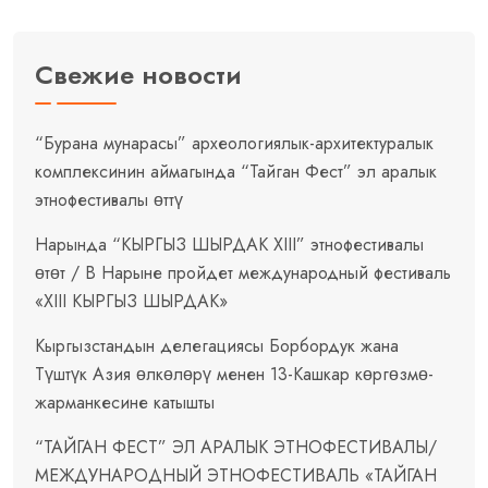
Свежие новости
“Бурана мунарасы” археологиялык-архитектуралык
комплексинин аймагында “Тайган Фест” эл аралык
этнофестивалы өттү
Нарында “КЫРГЫЗ ШЫРДАК XIII” этнофестивалы
өтөт / В Нарыне пройдет международный фестиваль
«XIII КЫРГЫЗ ШЫРДАК»
Кыргызстандын делегациясы Борбордук жана
Түштүк Азия өлкөлөрү менен 13-Кашкар көргөзмө-
жарманкесине катышты
“ТАЙГАН ФЕСТ” ЭЛ АРАЛЫК ЭТНОФЕСТИВАЛЫ/
МЕЖДУНАРОДНЫЙ ЭТНОФЕСТИВАЛЬ «ТАЙГАН