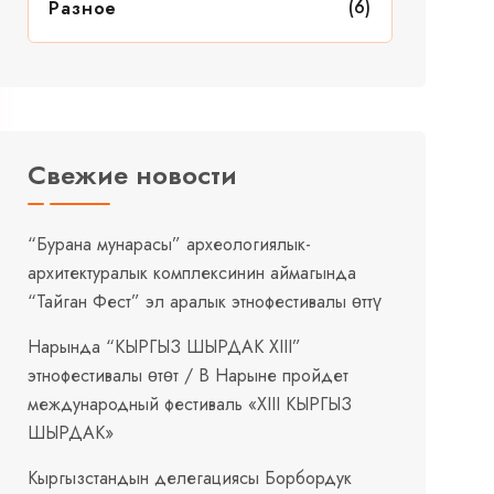
(6)
Разное
Свежие новости
“Бурана мунарасы” археологиялык-
архитектуралык комплексинин аймагында
“Тайган Фест” эл аралык этнофестивалы өттү
Нарында “КЫРГЫЗ ШЫРДАК XIII”
этнофестивалы өтөт / В Нарыне пройдет
международный фестиваль «XIII КЫРГЫЗ
ШЫРДАК»
Кыргызстандын делегациясы Борбордук