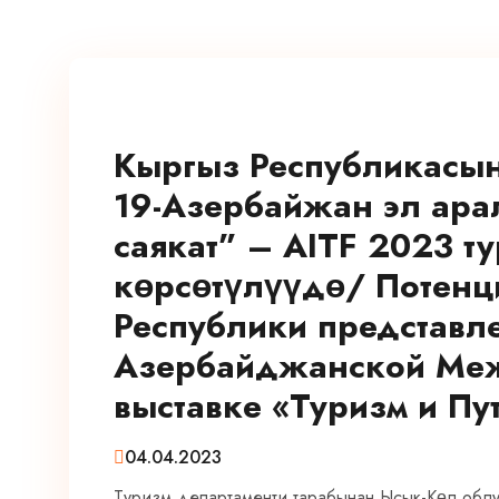
Кыргыз Республикасын
19-Азербайжан эл ара
саякат” – AITF 2023 т
көрсөтүлүүдө/ Потенц
Республики представле
Азербайджанской Меж
выставке «Туризм и Пу
04.04.2023
Туризм департаменти тарабынан Ысык-Көл облус