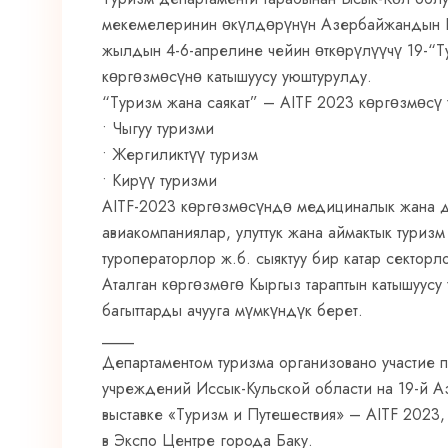
мекемелеринин өкүлдөрүнүн Азербайжандын 
жылдын 4-6-апрелине чейин өткөрүлүүчү 19-“Ту
көргөзмөсүнө катышуусу уюштурулду.
“Туризм жана саякат” – AITF 2023 көргөзмөсү 
• Чыгуу туризми
• Жергиликтүү туризм
• Кирүү туризми
AITF-2023 көргөзмөсүндө медициналык жана де
авиакомпаниялар, улуттук жана аймактык туризм 
туроператорлор ж.б. сыяктуу бир катар секторл
Аталган көргөзмөгө Кыргыз тараптын катышуусу
багыттарды ачууга мүмкүндүк берет.
____
Департаментом туризма организовано участие 
учреждений Иссык-Кульской области на 19-й 
выставке «Туризм и Путешествия» – AITF 2023,
в Экспо Центре города Баку.