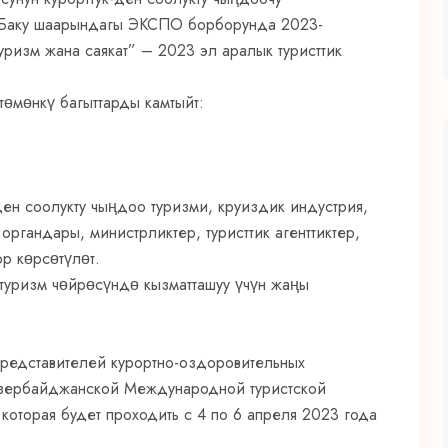
Баку шаарындагы ЭКСПО борборунда 2023-
ризм жана саякат” – 2023 эл аралык туристтик
төмөнкү багыттарды камтыйт:
н соолукту чыңдоо туризми, круиздик индустрия,
органдары, министрликтер, туристтик агенттиктер,
ор көрсөтүлөт.
 туризм чөйрөсүндө кызматташуу үчүн жаңы
представителей курортно-оздоровительных
Азербайджанской Международной туристской
 которая будет проходить с 4 по 6 апреля 2023 года