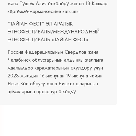
жана Түштүк Азия өлкөлөрү менен 13-Кашкар
көргөзмө-жарманкесине катышты
“ТАЙГАН ФЕСТ” ЭЛ АРАЛЫК
ЭТНОФЕСТИВАЛЫ/МЕЖДУНАРОДНЫЙ
ЭТНОФЕСТИВАЛЬ «ТАЙГАН ФЕСТ»
Россия Федерациясынын Свердлов жана
Челябинск облустарынын алдыңкы жалпыга
маалымдоо каражаттарынын өкүлдөрү үчүн
2023-жылдын 16-июнунан 19-июнуна чейин
Ысык-Көл облусу жана Бишкек шаарынын
аймактарына пресс-тур өткөрдү