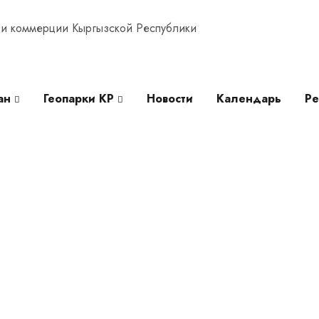
ан
Геопарки КР
Новости
Календарь
Ре