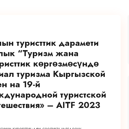
ын туристтик дарамети
лык “Туризм жана
уристтик көргөзмөсүндө
иал туризма Кыргызской
н на 19-й
дународной туристской
тешествия» – AITF 2023
унун курорттук-ден соолукту чыңдоочу