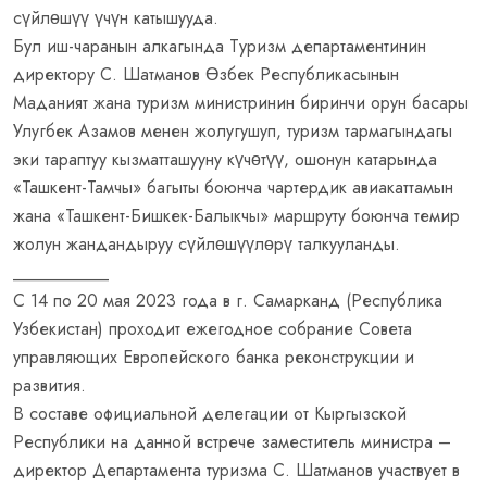
сүйлөшүү үчүн катышууда.
Бул иш-чаранын алкагында Туризм департаментинин
директору С. Шатманов Өзбек Республикасынын
Маданият жана туризм министринин биринчи орун басары
Улугбек Азамов менен жолугушуп, туризм тармагындагы
эки тараптуу кызматташууну күчөтүү, ошонун катарында
«Ташкент-Тамчы» багыты боюнча чартердик авиакаттамын
жана «Ташкент-Бишкек-Балыкчы» маршруту боюнча темир
жолун жандандыруу сүйлөшүүлөрү талкууланды.
___________
С 14 по 20 мая 2023 года в г. Самарканд (Республика
Узбекистан) проходит ежегодное собрание Совета
управляющих Европейского банка реконструкции и
развития.
В составе официальной делегации от Кыргызской
Республики на данной встрече заместитель министра –
директор Департамента туризма С. Шатманов участвует в