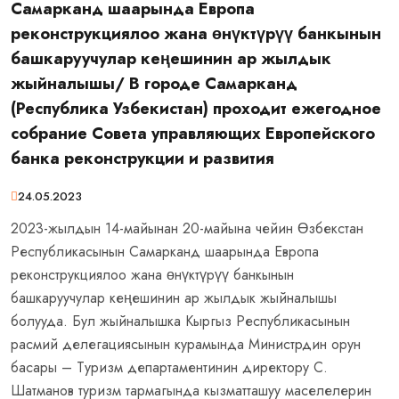
Самарканд шаарында Европа
реконструкциялоо жана өнүктүрүү банкынын
башкаруучулар кеңешинин ар жылдык
жыйналышы/ В городе Самарканд
(Республика Узбекистан) проходит ежегодное
собрание Совета управляющих Европейского
банка реконструкции и развития
24.05.2023
2023-жылдын 14-майынан 20-майына чейин Өзбекстан
Республикасынын Самарканд шаарында Европа
реконструкциялоо жана өнүктүрүү банкынын
башкаруучулар кеңешинин ар жылдык жыйналышы
болууда. Бул жыйналышка Кыргыз Республикасынын
расмий делегациясынын курамында Министрдин орун
басары – Туризм департаментинин директору С.
Шатманов туризм тармагында кызматташуу маселелерин