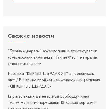
Свежие новости
“Бурана мунарасы” археологиялык-архитектуралык
комплексинин аймагында “Тайган Фест” эл аралык
этнофестивалы өттү
Нарында “КЫРГЫЗ ШЫРДАК XIII” этнофестивалы
өтөт / В Нарыне пройдет международный фестиваль
«XIII КЫРГЫЗ ШЫРДАК»
Кыргызстандын делегациясы Борбордук жана
Түштүк Азия өлкөлөрү менен 13-Кашкар көргөзмө-
жарманкесине катышты