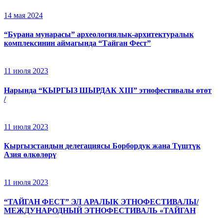
14 мая 2024
“Бурана мунарасы” археологиялык-архитектуралык
комплексинин аймагында “Тайган Фест”
11 июля 2023
Нарында “КЫРГЫЗ ШЫРДАК XIII” этнофестивалы өтөт
/
11 июля 2023
Кыргызстандын делегациясы Борбордук жана Түштүк
Азия өлкөлөрү
11 июля 2023
“ТАЙГАН ФЕСТ” ЭЛ АРАЛЫК ЭТНОФЕСТИВАЛЫ/
МЕЖДУНАРОДНЫЙ ЭТНОФЕСТИВАЛЬ «ТАЙГАН