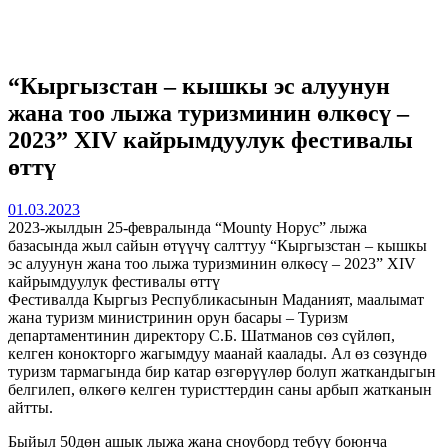
“Кыргызстан – кышкы эс алуунун
жана тоо лыжа туризминин өлкөсү –
2023” XIV кайрымдуулук фестивалы
өттү
01.03.2023
2023-жылдын 25-февралында “Mounty Норус” лыжа
базасында жыл сайын өтүүчү салттуу “Кыргызстан – кышкы
эс алуунун жана тоо лыжа туризминин өлкөсү – 2023” XIV
кайрымдуулук фестивалы өттү
Фестивалда Кыргыз Республикасынын Маданият, маалымат
жана туризм министринин орун басары – Туризм
департаментинин директору С.Б. Шатманов сөз сүйлөп,
келген конокторго жагымдуу маанай каалады. Ал өз сөзүндө
туризм тармагында бир катар өзгөрүүлөр болуп жаткандыгын
белгилеп, өлкөгө келген туристтердин саны арбып жатканын
айтты.
Быйыл 50дөн ашык лыжа жана сноуборд тебүү боюнча