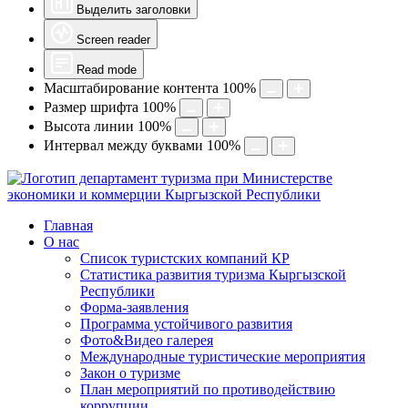
Выделить заголовки
Screen reader
Read mode
Масштабирование контента
100
%
Размер шрифта
100
%
Высота линии
100
%
Интервал между буквами
100
%
Главная
О нас
Список туристских компаний КР
Статистика развития туризма Кыргызской
Республики
Форма-заявления
Программа устойчивого развития
Фото&Видео галерея
Международные туристические мероприятия
Закон о туризме
План мероприятий по противодействию
коррупции