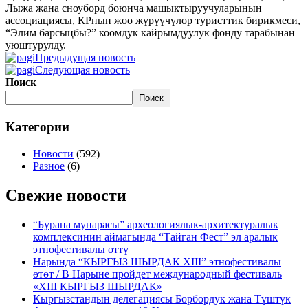
Лыжа жана сноуборд боюнча машыктыруучуларынын
ассоциациясы, КРнын жөө жүрүүчүлөр туристтик бирикмеси,
“Элим барсыңбы?” коомдук кайрымдуулук фонду тарабынан
уюштурулду.
Предыдущая новость
Следующая новость
Поиск
Поиск
Категории
Новости
(592)
Разное
(6)
Свежие новости
“Бурана мунарасы” археологиялык-архитектуралык
комплексинин аймагында “Тайган Фест” эл аралык
этнофестивалы өттү
Нарында “КЫРГЫЗ ШЫРДАК XIII” этнофестивалы
өтөт / В Нарыне пройдет международный фестиваль
«XIII КЫРГЫЗ ШЫРДАК»
Кыргызстандын делегациясы Борбордук жана Түштүк