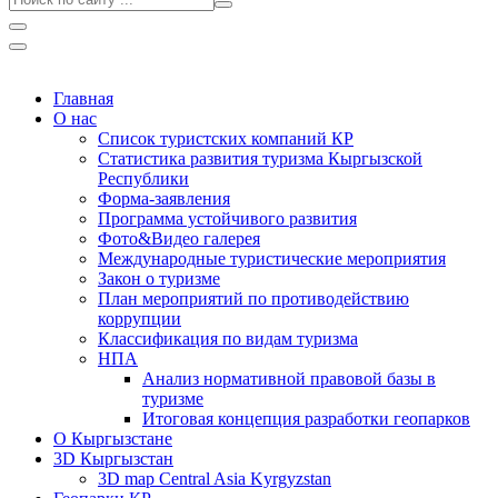
Главная
О нас
Список туристских компаний КР
Статистика развития туризма Кыргызской
Республики
Форма-заявления
Программа устойчивого развития
Фото&Видео галерея
Международные туристические мероприятия
Закон о туризме
План мероприятий по противодействию
коррупции
Классификация по видам туризма
НПА
Анализ нормативной правовой базы в
туризме
Итоговая концепция разработки геопарков
О Кыргызстане
3D Кыргызстан
3D map Central Asia Kyrgyzstan