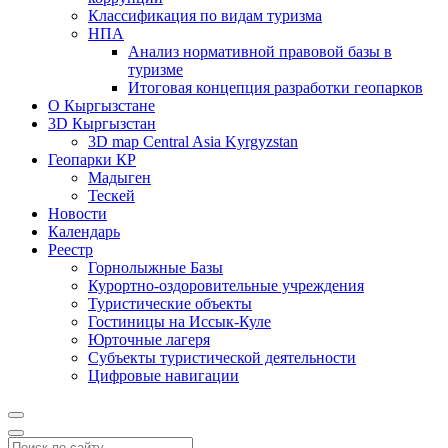
Классификация по видам туризма
НПА
Анализ нормативной правовой базы в
туризме
Итоговая концепция разработки геопарков
О Кыргызстане
3D Кыргызстан
3D map Central Asia Kyrgyzstan
Геопарки КР
Мадыген
Тескей
Новости
Календарь
Реестр
Горнолыжные Базы
Курортно-оздоровительные учреждения
Туристические объекты
Гостиницы на Иссык-Куле
Юрточные лагеря
Cубъекты туристической деятельности
Цифровые навигации