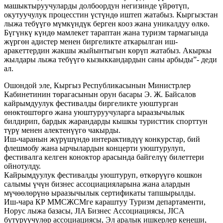
машыктыруучуларды долбоордун негизинде үйрөтүп,
окутуучулук процесстин үстүндө иштеп жатабыз. Кыргызстан
лыжа тебүүгө мүмкүндүк берген кооз жана уникалдуу өлкө.
Бүгүнкү күндө мамлекет тараптан жана туризм тармагында
жүргөн адистер менен биргеликте аткарылган иш-
аракеттердин жакшы жыйынтыгын көрүп жатабыз. Акыркы
жылдары лыжа тебүүгө кызыккандардын саны арбыды”- деди
ал.
Ошондой эле, Кыргыз Республикасынын Министрлер
Кабинетинин төрагасынын орун басары Э. Ж. Байсалов
кайрымдуулук фестивалды биргеликте уюштурган
өнөктөштөргө жана уюштуруучуларга ыраазычылык
билдирип, бардык жарандарды кышкы туристтик спорттун
түрү менен алектенүүгө чакырды.
Иш-чаранын жүрүшүндө интерактивдүү конкурстар, бий
флешмобу жана ырчылардын концерти уюштурулуп,
фестивалга келген коноктор арасында байгелүү билеттери
ойнотулду.
Кайрымдуулук фестивалды уюштуруп, өткөрүүгө кошкон
салымы үчүн бизнес ассоциацияларына жана алардын
мүчөөлөрүнө ыраазычылык сертификаты тапшырылды.
Иш-чара КР ММСЖСМге караштуу Туризм департаменти,
Норус лыжа базасы, JIA Бизнес Ассоциациясы, JICA
бүтүрүүчүлөр ассоциациясы, Эл аралык ишкерлер кеӊеши,