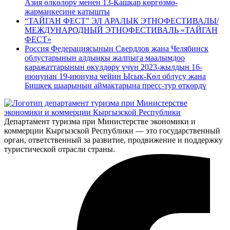
Азия өлкөлөрү менен 13-Кашкар көргөзмө-
жарманкесине катышты
“ТАЙГАН ФЕСТ” ЭЛ АРАЛЫК ЭТНОФЕСТИВАЛЫ/
МЕЖДУНАРОДНЫЙ ЭТНОФЕСТИВАЛЬ «ТАЙГАН
ФЕСТ»
Россия Федерациясынын Свердлов жана Челябинск
облустарынын алдыңкы жалпыга маалымдоо
каражаттарынын өкүлдөрү үчүн 2023-жылдын 16-
июнунан 19-июнуна чейин Ысык-Көл облусу жана
Бишкек шаарынын аймактарына пресс-тур өткөрдү
Департамент туризма при Министерстве экономики и
коммерции Кыргызской Республики — это государственный
орган, ответственный за развитие, продвижение и поддержку
туристической отрасли страны.